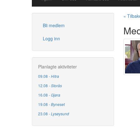
« Tilbake
Bli medlem
Med
Logg inn
Planlagte aktiviteter
09.08 -
Hitra
12.08 -
Storås
16.08 -
Gjøra
19.08 -
Byneset
23.08 -
Lysøysund